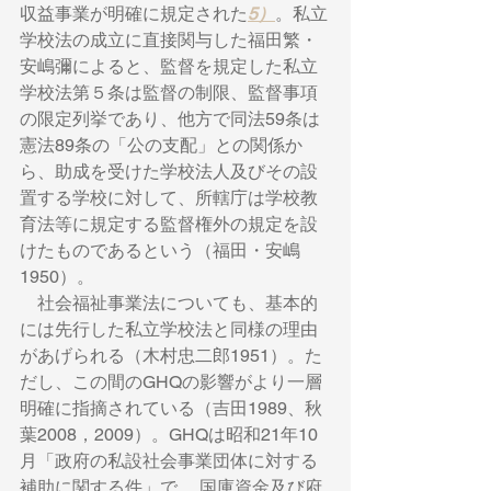
収益事業が明確に規定された
5）
。私立
学校法の成立に直接関与した福田繁・
安嶋彌によると、監督を規定した私立
学校法第５条は監督の制限、監督事項
の限定列挙であり、他方で同法59条は
憲法89条の「公の支配」との関係か
ら、助成を受けた学校法人及びその設
置する学校に対して、所轄庁は学校教
育法等に規定する監督権外の規定を設
けたものであるという（福田・安嶋
1950）。 　
　社会福祉事業法についても、基本的
には先行した私立学校法と同様の理由
があげられる（木村忠二郎1951）。た
だし、この間のGHQの影響がより一層
明確に指摘されている（吉田1989、秋
葉2008，2009）。GHQは昭和21年10
月「政府の私設社会事業団体に対する
補助に関する件」で、 国庫資金及び府