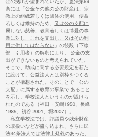
金の拠出が望まれていたが、憲法第89
条には「公金その他の公の財産は、宗
教上の組織若しくは団体の使用、便益
若しくは維持のため、
又は公の支配に
属しない慈善、教育若しくは博愛の事
業に対し、これを支出し、又はその利
用に供してはならない
」の後段（下線
部　引用者）の解釈により、 公金の支
出ができないものと考えられていた。 
そこで、助成に関する必要規定を新た
に設けて、公益法人とは別枠をつくる
ことが構想された。そのことで「公の
支配」に属する教育の事業で あること
を示し、学校法人というものが設けら
れたのである（福田・安嶋1950、長峰
1985、初谷 2001、堀2007）。 　
　私立学校法では、評議員や残余財産
の取扱いなどが盛り込まれ、さらに民
法34条法人では法律上疑義のあった、