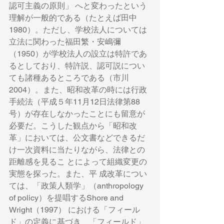
認可主義の原則」 へと変わったという
理解が一般的である（たとえば田中
1980）。ただし、学校法人については
立法に関わった福田繁・安嶋彌
（1950）が学校法人の設立は特許であ
るとしており、特許説、認可説につい
ても諸種あるところである（市川
2004）。また、昭和改革の時には行政
手続法（平成５年11月12日法律第88
号）が存在しなかったことにも留意が
必要だ。こうした観点から「昭和改
革」においては、公文書などできるだ
け一次資料に当たりながら、法律との
距離感を見るこ とによって組織変更の
実態を探った。また、平 成改革につい
ては、「政策人類学」（anthropology 
of policy）を提唱するShore and 
Wright（1997） における「フィール
ド」の定義に基づき、「フィールド」