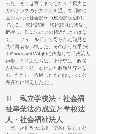
った。そこは言うまでもなく「権力と
ガバナンスのシステムを通して明瞭に
区切られた社会的かつ政治的な空間」
である。 移行認定・移行認可の状況を
把握し、単に法律上の相違だけではな
く、「フィールド」で得られた知見と
共に両者を比較した。そのような手 法
をShore and Wrightに依拠して「政策人
類学」と呼ぶならば、本研究は「政策
人類学的手法」を用いた政策研究とな
る。ただし、依拠したものはすべて公
表資料に限定した
4）
。
Ⅱ　私立学校法・社会福
祉事業法の成立と学校法
人・社会福祉法人
　第二次世界大戦後、学校に対して公