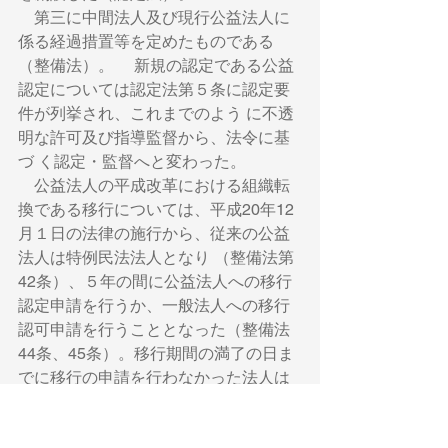
　第三に中間法人及び現行公益法人に
係る経過措置等を定めたものである
（整備法）。 　新規の認定である公益
認定については認定法第５条に認定要
件が列挙され、これまでのよう に不透
明な許可及び指導監督から、法令に基
づ く認定・監督へと変わった。 　
　公益法人の平成改革における組織転
換である移行については、平成20年12
月１日の法律の施行から、従来の公益
法人は特例民法法人となり （整備法第
42条）、５年の間に公益法人への移行
認定申請を行うか、一般法人への移行
認可申請を行うこととなった（整備法
44条、45条）。移行期間の満了の日ま
でに移行の申請を行わなかった法人は
解散したものとみなされる（整備法第 
46条第１項）。 　