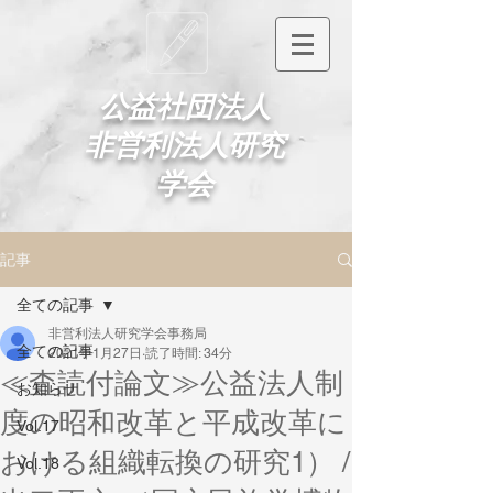
​公益社団法人
非営利法人研究
学会
記事
全ての記事
非営利法人研究学会事務局
全ての記事
2021年1月27日
読了時間: 34分
≪査読付論文≫公益法人制
お知らせ
度の昭和改革と平成改革に
Vol.17
おける組織転換の研究1） /
Vol.18