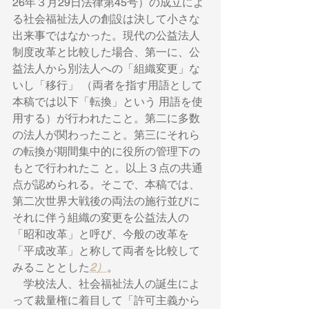
26年３月29日法律第45号）の成立によ
る社会福祉法人の創設は決して小さな
出来事ではなかった。現代の公益法人
制度改革と比較した場合、第一に、公
益法人から別法人への「組織変更」な
いし「移行」 （両者を指す用語として
本稿では以下「転換」という 用語を使
用する）が行われたこと。第二に多数
の法人が関わったこと。第三にそれら
の転換が期間集中的に役所の管理下の
もとで行われたこ と。以上３点の共通
点が認められる。そこで、本稿では、
第二次世界大戦後の両法の施行並びに
それに伴う組織の変更を公益法人の
「昭和改革」と呼び、今般の改革を
「平成改革」と称して両者を比較して
みることとした
2）
。 　
　学校法人、社会福祉法人の誕生によ
って裁量権に着目して「許可主義から