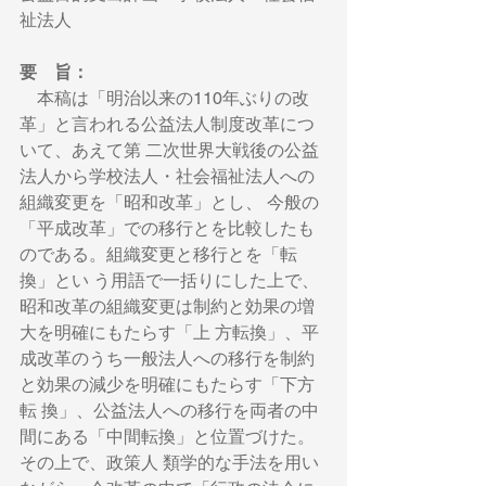
祉法人
要　旨：
　本稿は「明治以来の110年ぶりの改
革」と言われる公益法人制度改革につ
いて、あえて第 二次世界大戦後の公益
法人から学校法人・社会福祉法人への
組織変更を「昭和改革」とし、 今般の
「平成改革」での移行とを比較したも
のである。組織変更と移行とを「転
換」とい う用語で一括りにした上で、
昭和改革の組織変更は制約と効果の増
大を明確にもたらす「上 方転換」、平
成改革のうち一般法人への移行を制約
と効果の減少を明確にもたらす「下方
転 換」、公益法人への移行を両者の中
間にある「中間転換」と位置づけた。
その上で、政策人 類学的な手法を用い