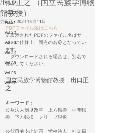
出口正之 （国立民族学博物
Vol.19
館教授）
Vol.20
更新日：
2024年6月11日
Vol.21
PDFファイル版はこちら
Vol.22
※表示されたPDFのファイル名はサー
バーの仕様上、固有の名称となってい
Vol.23
ます。
Vol.24
　ダウンロードされる場合は、別名で
Vol.25
保存してください。
Vol.26
国立民族学博物館教授　
出口正
Vol.27
之
キーワード：
公益法人制度改革　上方転換　中間転
換　下方転換　クリープ現象 
公益目的支出計画　学校法人　社会福