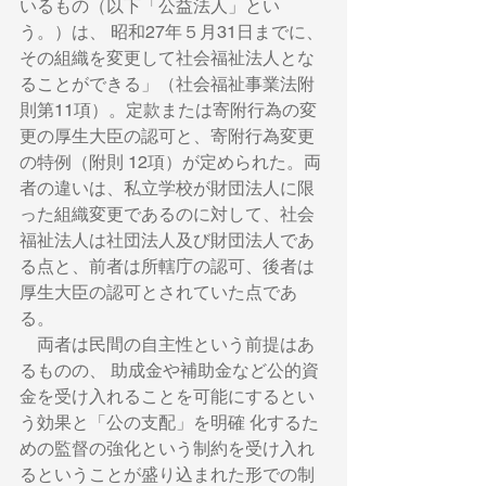
いるもの（以下「公益法人」とい
う。）は、 昭和27年５月31日までに、
その組織を変更して社会福祉法人とな
ることができる」（社会福祉事業法附
則第11項）。定款または寄附行為の変
更の厚生大臣の認可と、寄附行為変更
の特例（附則 12項）が定められた。両
者の違いは、私立学校が財団法人に限
った組織変更であるのに対して、社会
福祉法人は社団法人及び財団法人であ
る点と、前者は所轄庁の認可、後者は
厚生大臣の認可とされていた点であ
る。 　
　両者は民間の自主性という前提はあ
るものの、 助成金や補助金など公的資
金を受け入れることを可能にするとい
う効果と「公の支配」を明確 化するた
めの監督の強化という制約を受け入れ
るということが盛り込まれた形での制