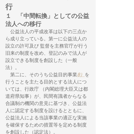
行
１　「中間転換」としての公益
法人への移行
　公益法人の平成改革は以下の三点か
ら成り立っている。第一に公益法人の
設立の許可及び 監督を主務官庁が行う
旧来の制度を改め、登記のみで法人が
設立できる制度を創設した（一般
法）。 　
　第二に、そのうち公益目的事業
8）
を
行うことを主たる目的とする法人につ
いては、行政庁 （内閣総理大臣又は都
道府県知事）が、民間有識者からなる
合議制の機関の意見に基づき、公益法
人に認定する制度を設けるとともに、
公益法人による当該事業の適正な実施
を確保するための措置等を定める制度
を創設した（認定法）。 　