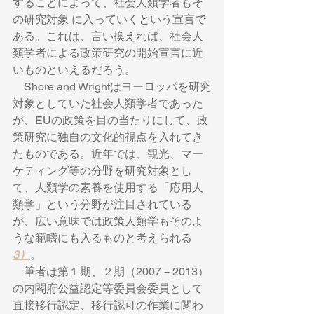
することによって、社会人類学者もそ
の研究対象 に入っていくという宣言で
ある。これは、言い換えれば、社会人
類学者による政策研究の開始宣言に近
いものといえるだろう。 　
　Shore and Wrightはヨーロッパを研究
対象としていた社会人類学者であった
が、EUの政策を目の当たりにして、政
策研究に独自の文化的視点を入れてき
たものである。近年では、観光、マー
ケティング等の分野を研究対象とし
て、人類学の素養を使用する「応用人
類学」という分野が注目されている
が、広い意味では政策人類学もそのよ
うな範疇にも入るものと考えられる
3）
。 　
　筆者は第１期、２期（2007－2013）
の内閣府公益認定等委員会委員として
直接移行認定、移行認可の作業に関わ