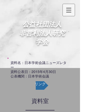
​公益社団法人
非営利法人研究
学会
資料名：日本学術会議ニューズレタ
ー
資料公表日：2015年4月30日
公表機関：日本学術会議
リンク
資料室